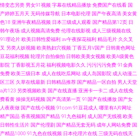
情变态另类
男女91视频
字幕在线精品播放
免费国产在线看
国
产婷婷五月天
无码传媒导航
日本电影伦理
国产午夜高清
美女黄
色18
亚洲午夜精品视频
日本三级成人观看
国产精品第12页
日
韩午夜场
成人视频高清免费
伦理在线影视
成人三级视频在线
91理论片
欧美日韩性爱福利
av午夜探花福利
精品毛片
久久叉
叉
另类人妖视频
欧美熟妇穴视频
丁香五月V国产
日韩黄色网址
豆花福利视频
轮理片自拍偷拍
日韩欧美美女视频
欧美A级黄色
影院
丁香影视五月花
福利视频电影久久
污污污污免费
91金典
免费
欧美三级日本
成人在线吃瓜网站
成人岛国影院
成人动漫二
区三区
久草在线最新
日韩精品推荐
国产精品一区自拍
男人天堂
a片123
另类视频欧美
国产在线直播
亚洲卡一卡二
成人在线免
费看黄
操操无码视频
国产高清第一页
91国产在线播放
国产女
人夜夜做
国产在线小视频
91com
91豆花成人
哪里有A片网址
精产国品
香蕉视频国产精品
91九色福利
成人国产无线视
欧美
日韩性生活片
国产伦理剧
国产精品无套无码
成年人网站免费
国
产精品1000
91九色在线视频
日本伦理片在线
三级无码在线天