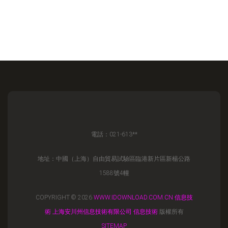
電話：021-613**
地址：中國（上海）自由貿易試驗區臨港新片區新楊公路
1588號4幢
COPYRIGHT © 2026
WWW.IDOWNLOAD.COM.CN
信息技
術
上海安川州信息技術有限公司
信息技術
版權所有
SITEMAP