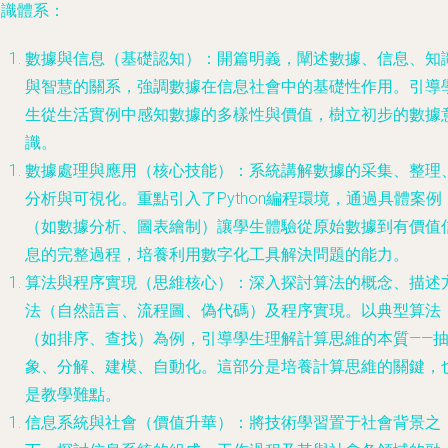
知識體系：
數據與信息（基礎認知）
：開篇明義，闡述數據、信息、知
與智慧的關系，強調數據在信息社會中的基礎性作用。引導
生從生活實例中感知數據的多樣性與價值，樹立初步的數據
識。
數據處理與應用（核心技能）
：系統講解數據的采集、整理
分析與可視化。重點引入了Python編程環境，通過具體案例
（如數據分析、圖表繪制）讓學生體驗從原始數據到有價值
息的完整過程，培養利用數字化工具解決問題的能力。
算法與程序實現（思維核心）
：深入探討算法的概念、描述
法（自然語言、流程圖、偽代碼）及程序實現。以典型算法
（如排序、查找）為例，引導學生理解計算思維的本質——
象、分解、建模、自動化。這部分是培養計算思維的關鍵，
是教學難點。
信息系統與社會（價值升華）
：將技術學習置于社會背景之