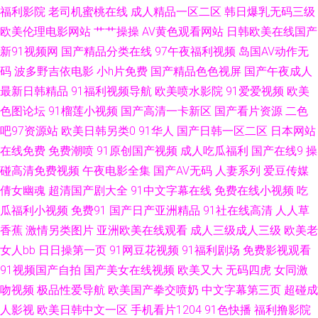
福利影院
老司机蜜桃在线
成人精品一区二区
韩日爆乳无码三级
爱在线免费 影音先锋欧美色图 黄色视频A 91豆花吃瓜熟女 精品tv自拍 91传
欧美伦理电影网站
艹艹操操
AV黄色观看网站
日韩欧美在线国产
新91视频网
国产精品分类在线
97午夜福利视频
岛国AV动作无
媒网 精品不卡网 91TV性爱视频 国内操B视频 在线视频资源网站 久草久草久
码
波多野吉依电影
小h片免费
国产精品色色视屏
国产午夜成人
最新日韩精品
91福利视频导航
欧美喷水影院
91爱爱视频
欧美
草 91另类精品日韩欧美 欧美成人亚洲精品 91免费公开视频 欧美在线cd人妖
色图论坛
91榴莲小视频
国产高清一卡新区
国产看片资源
二色
视频 91社精品无码 欧美性爱DV 91探花偷拍视频 五月天日日干 岛国资源站
吧97资源站
欧美日韩另类0
91华人
国产日韩一区二区
日本网站
在线免费
免费潮喷
91原创国产视频
成人吃瓜福利
国产在线9
操
亚州一二三精品综合 大香蕉视频操啪 五月激情深爱网 超碰自拍欧美 伪娘ts
碰高清免费视频
午夜电影全集
国产AV无码
人妻系列
爱豆传媒
倩女幽魂
超清国产剧大全
91中文字幕在线
免费在线小视频
吃
人妖在线播放 白洁高校长 在线加勒比av 黑丝影院91 91成年成年进入人口 激
瓜福利小视频
免费91
国产日产亚洲精品
91社在线高清
人人草
香蕉
激情另类图片
亚洲欧美在线观看
成人三级成人三级
欧美老
情A片 91官方传谋免费线观看 久久国产V 91海角视频 久9九9深色探花 91福
女人bb
日日操第一页
91网豆花视频
91福利剧场
免费影视观看
利社区 欧美日韩性爱悠悠 91尤物视频网址在线 午夜神马福利社 吃瓜偷青视
91视频国产自拍
国产美女在线视频
欧美又大
无码四虎
女同激
吻视频
极品性爱导航
欧美国产拳交喷奶
中文字幕第三页
超碰成
频 亚洲淫爱网 国产肏屄大片 在线AA成人色网 黄色苍库 91传媒抖音 欧美日
人影视
欧美日韩中文一区
手机看片1204
91色快播
福利撸影院