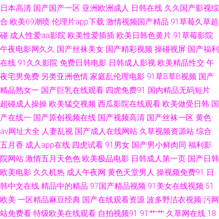
日本高清
国产国产一区
亚洲欧洲成人
日韩在线
久久国产影视综
91 亚洲55p 岛国黄色一级片官网 91网站免费视频 欧美日韩精品综合网 91九
合
欧美69潮喷
伦理片app下载
激情视频国产精品
91草莓久草超
碰
成人性爱aa影院
欧美性爱插插
欧美日韩色黄片
91草莓影院
色蝌蚪人妻 欧美α√ 91乱码久久 久操视频在线 91白虎美女交配 国产第9页 A
午夜电影网久久
国产丝袜美女
国产精彩视频
操碰视屏
国产福利
片无码一区二区 国产欧美一区二区 手机免费福利视频91 一级黄色视频网站
在线
91久久影院
免费日韩电影
日韩成人影视
欧美精品性交
午
夜宅男免费
另类亚洲色情
家庭乱伦理电影
91草B草B视频
国产
大全 91在线呦 www91蝌蚪自拍 大香蕉精品伊人 丁香五月社区 欧美日韩国
精品熟女一
国产巨乳在线观看
四虎免费91
国内精品无码短片
超碰成人操操
欧美猛交视频
西瓜影院在线观看
欧美做受日韩
国
产a视频 日韩成人无码一卡二卡 宅福利白 国产日韩在 亚洲日逼网站 97在线
产在线一
国产原创视频在线
国产视频高清
国产丝袜一区
黄色
av网址大全
人妻乱视
国产成人在线网站
久草视频资源站
综合
观看超碰香蕉 伦理鲁丝影院 91在线官网 色欧美TV A片黄色网址 日韩A级一
五月香
成人app在线
四虎试看
91男女
国产男小鲜肉同
福利影
院网站
激情五月天色色
欧美极品电影
日韩成人第一页
国产日韩
级 91在线黑丝导航 黄页永久免费观看 91色福利 欧美在线导航成人91 97人
欧美电影
久久机热
成人午夜网
黄色天堂男人
操视频免费91
日
人干 日韩情爱影院 草莓视频免费入口 伊人av在线 国产免费av福利 亚洲一二
韩中文在线
精品中的精品
97国产精品视频
91美女在线视频
51
欧美
一区精品麻豆经典
国产在线观看资源
波多野洁衣视频
污网
区 国产精品人妻久久 中文字幕国内不卡 福利片区入口 性爱福利 成人网站做
站免费看
特级欧美在线观看
自拍视频91
91艹艹
久草网在线
18