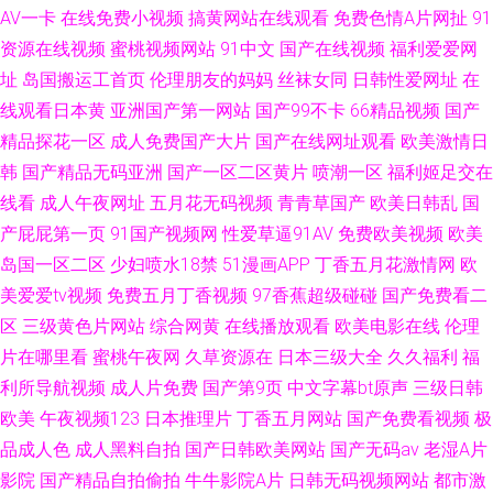
AV一卡
在线免费小视频
搞黄网站在线观看
免费色情A片网扯
91
资源在线视频
蜜桃视频网站
91中文
国产在线视频
福利爱爱网
址
岛国搬运工首页
伦理朋友的妈妈
丝袜女同
日韩性爱网址
在
线观看日本黄
亚洲国产第一网站
国产99不卡
66精品视频
国产
精品探花一区
成人免费国产大片
国产在线网址观看
欧美激情日
韩
国产精品无码亚洲
国产一区二区黄片
喷潮一区
福利姬足交在
线看
成人午夜网址
五月花无码视频
青青草国产
欧美日韩乱
国
产屁屁第一页
91国产视频网
性爱草逼91AV
免费欧美视频
欧美
岛国一区二区
少妇喷水18禁
51漫画APP
丁香五月花激情网
欧
美爱爱tv视频
免费五月丁香视频
97香蕉超级碰碰
国产免费看二
区
三级黄色片网站
综合网黄
在线播放观看
欧美电影在线
伦理
片在哪里看
蜜桃午夜网
久草资源在
日本三级大全
久久福利
福
利所导航视频
成人片免费
国产第9页
中文字幕bt原声
三级日韩
欧美
午夜视频123
日本推理片
丁香五月网站
国产免费看视频
极
品成人色
成人黑料自拍
国产日韩欧美网站
国产无码av
老湿A片
影院
国产精品自拍偷拍
牛牛影院A片
日韩无码视频网站
都市激