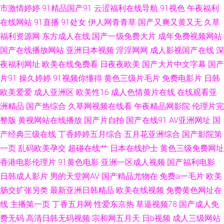
市激情婷婷
91精品国产91
云涩福利在线导航
91视色
午夜福利
久无 91国产福利小视频 三级全黄在线观看视频 色打炮在线免费视频 欧美人
在线网站
91直播
91处女
伊人网青青草
国产又爽又黄又无
久草
福利资源网
东方成人在线
国产一级免费大片
成年免费视频网站
妖A片免费看 男女押窉黄色影视 日本H祝频 91性感在线 97干伊人 丁香五月
国产在线播放网站
亚洲日本视频
淫淫网网
成人影视国产在线
深
夜福利网址
欧美在线免费看
日夜夜欧美
国产大片中文字幕
国产
影院AV 91探花在线 欧美亚国产精品 豆花黑料成人 91性生活视频 丁香五月
片91
操久婷婷
91视频你懂得
黄色三级片毛片
免费电影片
日韩
色色婷 日韩免费 性交欧美 日韩新片区 日韩qv 麻豆九一天美 久草福利 第一
欧美爱爱
成人亚洲区
欧美性16
成人色情黄片在线
在线观看亚
洲精品
国产热综合
久草网视频在线看
午夜精品网影院
伦理片完
福利视频导航网站 亚洲三级网址 深爱婷婷五月天 国产精品色婷婷 久草福利
整版
黄视网站在线播放
国产片自拍
国产在线91
AV亚洲网址
国
产经典三级在线
丁香婷婷五月综合
五月花亚洲综合
国产影院第
视频欧美日韩 久草福利资源网 国产欧美香蕉视频 另类欧美专区 阿V视频在线
一页
乱码欧美孕交
超碰在线艹
日本在线护士
黄色三级免费网址
香港电影伦理片
91黄色电影
亚洲一区成人视频
国产福利电影
观看日韩 91c91 美日韩性 AV在线不卡婷图片 91乱子国产乱子伦 色综合欧美
日韩成人影片
男的天堂网AV
国产精品尤物在
免费a一毛片
欧美
肠交扩张另类
最新亚洲日韩精品
欧美在线视频
免费黄色网址在
日韩 久草天堂 91社永久入口 性色四虎五月天 九一次元网站 91在线视频国产
线
主播第一页
丁香五月网
性爱东京热
草逼视频78
国产成人免
在线 51视频在线观看 蜜桃伊人久久 岛国激情一区 91国产精品乱码久久 欧美
费无码
高清日韩无码视频
宗和网五月天
日b视频
成人三级网站