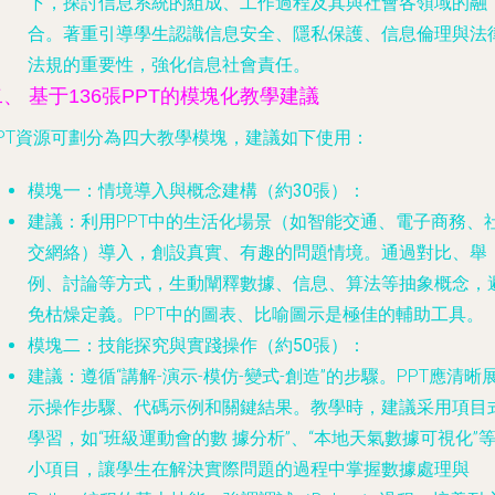
下，探討信息系統的組成、工作過程及其與社會各領域的融
合。著重引導學生認識信息安全、隱私保護、信息倫理與法
法規的重要性，強化信息社會責任。
二、 基于136張PPT的模塊化教學建議
PPT資源可劃分為四大教學模塊，建議如下使用：
模塊一：情境導入與概念建構（約30張）
：
建議
：利用PPT中的生活化場景（如智能交通、電子商務、
交網絡）導入，創設真實、有趣的問題情境。通過對比、舉
例、討論等方式，生動闡釋數據、信息、算法等抽象概念，
免枯燥定義。PPT中的圖表、比喻圖示是極佳的輔助工具。
模塊二：技能探究與實踐操作（約50張）
：
建議
：遵循“講解-演示-模仿-變式-創造”的步驟。PPT應清晰
示操作步驟、代碼示例和關鍵結果。教學時，建議采用項目
學習，如“班級運動會的數 據分析”、“本地天氣數據可視化”
小項目，讓學生在解決實際問題的過程中掌握數據處理與