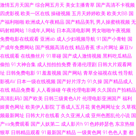
激情五月天国产
综合网五月天
美女主播青草
国产高清不卡视频
韩综合精品无 97色色超踫 五月亭亭激情网 传媒官网在线免费观看 亚a在线a
四虎影视
欧美一区在线
操碰视频
五月天婷婷欧美
欧美大BB
国
产福利啪啪
欧洲成人午夜精品
国产精品美乳
男人操蜜桃视频
无
人片 国产福利AV在线 影音先锋中文字幕亚洲 欧美两性性交 成人PH免费看片
码射精网站
18成年人网站
日本高清电影网
男女啪啪午夜视频
免费电影在线观看
亚洲ab
成人少妇视频导航
91国产小青蛙
国
入口 影音先锋国产av资源 九9伊人网 91国产久久网一区 久久香蕉狼人影视
产成年免费网站
国产视频高清在线
精品香蕉
求a片网址
麻豆tv
91另类稀缺国产真实 男人的天堂网色 草草地址一二三 日韩免费黄色网址 久
在线观看
在线撸丝片
91草碰
国产成人激情视频
黑料吃瓜精品
偷拍
91大神合集
成人拍拍拍免费
香港伦理剧
日韩大片观看网
草国内 香蕉精品操逼网 欧日美一本道 91视频影院 日韩阿v片在线观看 黑人
址
日韩免费电影
91羞羞视频
国产网站
青草全福视在线
性导航
影视AV
日本一级在线视频
国产好片浮力
91久操
国产精品成人
欧美性爱 伊人老司 91视频在线资源网 黄色W网站 爱福利视频一区二区 91av
在线
精品免费看
人人看操碰
午夜伦理电影网
久久国自产拍精品
高清乱码0
国产欧美
日韩三级黄色A片
伦理电影亚洲国产
福利
免费网址 亚洲色图第一页 福利视频站 超碰91N 欧美激情综合素质 日韩欧美
姬黄色网址
欧美伊人影院
丁香成人五月花
黄色网网址女
久草视
频最新网址
日韩大片在线看
久久亚洲人成
亚州色图乱伦小说
国
亚洲日韩成人 老湿机69副利区 国产精品久久阴道 91社在线看 在线观看高清
产va免费观看
国产人妖第二
成人影片h
91色婷婷瑟色
东京热狠
91 自拍成人在线一区 黄色岛国网站 东方av免费在线 91经典三级 国产精品久
狠草
日韩精品观看
91最新国产精品
一级黄色网
91色色人妻
都