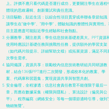
上。評價不應只看代碼是否運行成功，更要關注學生在過程
體現的思維邏輯、創新嘗試和責任意識。
項目驅動，貼近生活
：以綜合性項目貫穿或串聯各章節知識
讓學生在“做中學”、“用中學”，體驗知識的整體性與實用性。
目主題應盡可能貼近學生經驗和社會熱點。
分層教學，關注差異
：學生信息技術基礎差異大。PPT資源
使用時應設計基礎任務與挑戰性任務，提供額外的學習支架
（如代碼片段提示、詳細幫助文檔）或拓展資源，滿足不同
次學生需求。
協同備課，資源共享
：鼓勵校內信息技術教研組共同研讀教
材，結合136張PPT進行二次開發，形成校本化的教案、學
案、代碼庫和習題集，實現資源共享與智慧共創。
安全倫理，全程滲透
：信息社會責任教育不能僅限于最后一
章，而應在數據采集（權限與隱私）、算法設計（偏見與公
平）、程序編寫（網絡安全）等每一個環節適時引導，做到“
物細無聲”。