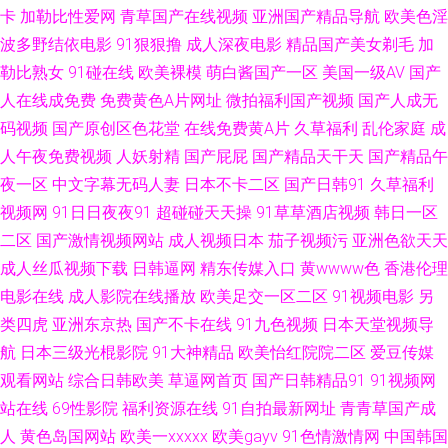
卡
加勒比性爱网
青草国产在线视频
亚洲国产精品导航
欧美色淫
站 论理视频 91vv免费看片蜜桃 九九福利导航 亚洲欧洲综合日韩精品 国产25
波多野结依电影
91狠狠撸
成人深夜电影
精品国产美女剃毛
加
勒比熟女
91碰在线
欧美裸模
萌白酱国产一区
美国一级AV
国产
页 天天干天天做天天日 国产精品熟女久久 91N爱爱视频网 老司机美国十八
人在线成免费
免费黄色A片网址
微拍福利国产视频
国产人成无
91成人在线初夜 日韩欧美黄污久 97porn人人 欧美专区手机在线 91破解网官
码视频
国产原创区色花堂
在线免费黄A片
久草福利
乱伦家庭
成
人午夜免费视频
人妖射精
国产屁屁
国产精品天干天
国产精品午
网免费 欧美a在线视频观看 91人人看 九1免费网页在线看 影音先锋色情影院
夜一区
中文字幕无码人妻
日本不卡二区
国产日韩91
久草福利
视频网
91日日夜夜91
超碰碰天天操
91草草酒店视频
韩日一区
国产九一在线二区 亚卅成人黄色网址 www第一久久 婷婷色搁搁 国产一卡二
二区
国产激情视频网站
成人视频日本
茄子视频污
亚洲色欲天天
成人丝瓜视频下载
日韩逼网
精东传媒入口
黄wwww色
香港伦理
卡成人 1024手机看成人片 福利论理片 手机Ssssss欧美 操碰99 色思思热在
电影在线
成人影院在线播放
欧美足交一区二区
91视频电影
另
类四虎
亚洲东京热
国产不卡在线
91九色视频
日本天堂视频导
线国产的 97资源美女总站 日韩无码免费福利 99久久国产免费观 日本一本道
航
日本三级光棍影院
91大神精品
欧美怡红院院二区
爱豆传媒
色图 91网站网页版 青草视频91导航 91黄色网入口一 日韩免费成人网 91网
观看网站
综合日韩欧美
草逼网首页
国产日韩精品91
91视频网
站在线
69性影院
福利资源在线
91自拍最新网址
青青草国产成
站网页版 免费肏屄 91啦国产剧情 男人天堂色色网 91黄色网入口 国产熟女
人
黄色岛国网站
欧美一xxxxx
欧美gayv
91色情激情网
中国韩国