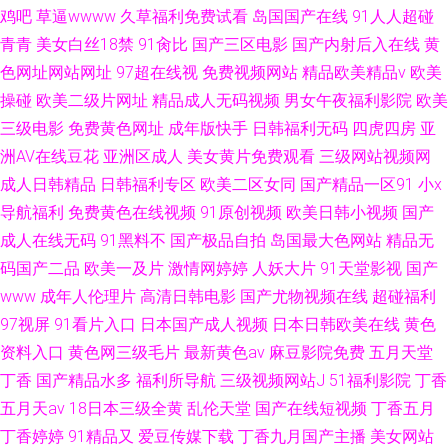
鸡吧
草逼wwww
久草福利免费试看
岛国国产在线
91人人超碰
青青
美女白丝18禁
91肏比
国产三区电影
国产内射后入在线
黄
色网址网站网址
97超在线视
免费视频网站
精品欧美精品v
欧美
操碰
欧美二级片网址
精品成人无码视频
男女午夜福利影院
欧美
三级电影
免费黄色网址
成年版快手
日韩福利无码
四虎四房
亚
洲AV在线豆花
亚洲区成人
美女黄片免费观看
三级网站视频网
成人日韩精品
日韩福利专区
欧美二区女同
国产精品一区91
小x
导航福利
免费黄色在线视频
91原创视频
欧美日韩小视频
国产
成人在线无码
91黑料不
国产极品自拍
岛国最大色网站
精品无
码国产二品
欧美一及片
激情网婷婷
人妖大片
91天堂影视
国产
www
成年人伦理片
高清日韩电影
国产尤物视频在线
超碰福利
97视屏
91看片入口
日本国产成人视频
日本日韩欧美在线
黄色
资料入口
黄色网三级毛片
最新黄色av
麻豆影院免费
五月天堂
丁香
国产精品水多
福利所导航
三级视频网站J
51福利影院
丁香
五月天av
18日本三级全黄
乱伦天堂
国产在线短视频
丁香五月
丁香婷婷
91精品又
爱豆传媒下载
丁香九月国产主播
美女网站