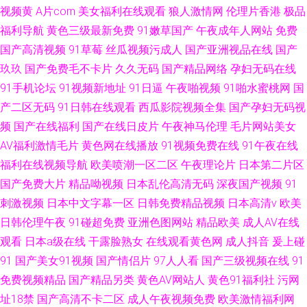
视频黄
A片com
美女福利在线观看
狼人激情网
伦理片香港
极品
福利导航
黄色三级最新免费
91嫩草国产
午夜成年人网站
免费
国产高清视频
91草莓
丝瓜视频污成人
国产亚洲视品在线
国产
玖玖
国产免费毛不卡片
久久无码
国产精品网络
孕妇无码在线
91手机论坛
91视频新地址
91日逼
午夜啪视频
91啪水蜜桃网
国
产二区无码
91日韩在线观看
西瓜影院视频全集
国产孕妇无码视
频
国产在线福利
国产在线日皮片
午夜神马伦理
毛片网站美女
AV福利激情毛片
黄色网在线播放
91视频免费在线
91午夜在线
福利在线视频导航
欧美喷潮一区二区
午夜理论片
日本第二片区
国产免费大片
精品呦视频
日本乱伦高清无码
深夜国产视频
91
刺激视频
日本中文字幕一区
日韩免费精品视频
日本高清v
欧美
日韩伦理午夜
91碰超免费
亚洲色图网站
精品欧美
成人AV在线
观看
日本a级在线
干露脸熟女
在线观看黄色网
成人抖音
爰上碰
91
国产美女91视频
国产情侣片
97人人看
国产三级视频在线
91
免费视频精品
国产精品另类
黄色AV网站人
黄色91福利社
污网
址18禁
国产高清不卡二区
成人午夜视频免费
欧美激情福利网