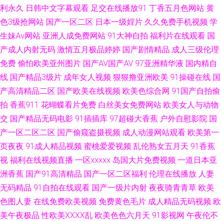
利永久
日韩中文字幕观看
足交在线播放91
丁香五月色网站
黄
站 天美在线入口传媒 黄网站1 91少妇热舞被操 老司机福利区 91白丝国产在
色3级抢网站
国产一区二区
日本一级婬片
久久免费手机视频
学
生妹Av网站
亚洲人成免费网站
91大神自拍
福利片在线观看
国
线 国产精品久久玫 香蕉怡人Av网 成人综合色区 天天天天天天干 波多野氏3
产成人内射无码
激情五月极品婷婷
国产剧情精品
成人三级伦理
区 青青草超碰在线 91人人超碰在线 久久一久久 91豆花网页 黑森林福利导航
免费
偷怕欧美亚州图片
国产AV国产AV
97亚洲精华液
国内精自
线
国产精品3级片
成年女人视频
狠狠撸亚洲欧美
91操碰在线
国
亚洲欧洲毛片 福利导航老司机 日韩色图色片 91在现精品 久久麻豆精品店
产高清精品二区
国产欧美在线视频
欧美色综合网
91国产自拍偷
拍
香蕉911
花蝴蝶看片免费
白丝美女免费网站
欧美女人与动物
91n小视频 囯产精品一二三 日韩视频123 97午夜精品福利影院 欧美视频在
交
国产精品无码电影
91插插库
97超碰大香蕉
户外自慰影院
国
产一区二区二区
国产偷窥盗摄视频
成人动漫网站观看
欧美第一
线观看免费 青娱乐青青草豆花 91极速视频 国产亚洲欧美日朝成人 91精选一
页夜夜
91成人精品视频
蜜桃爱爱视频
乱伦熟女五月天
91香蕉
起看 欧美日性美女性潮视频 91女同福利 极品五月花综合 中文字幕43页 超碰
视
福利在线视频直播
一区xxxxx
岛国大片免费视频
一道日本亚
洲香蕉
国产91高清精品
国产一区二区福利
伦理在线播放
人妻
久网 青娱乐论坛 91青青草欧美性爱 久艹超碰 91pron视频w 大香蕉伊人婷婷
无码精品
91自拍在线观看
国产一级片内射
夜夜骑青青草
欧美
色图人妻
在线免费欧美视频
免费黄色毛片
成人精品无码视频
欧
色网址国产全资源在线 91在线免费看国产 女优大全91n 91麻豆传媒入口网
美午夜极品
性欧美ⅩⅩⅩⅩ乱
欧美色色六月天
91影视网
午夜伦不