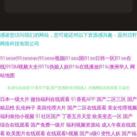
感谢您访问我们的网站，您可能还对以下资源感兴趣：温州日秆
网络科技有限公司
91sese|91seseav|91sese视频|91sex国|91se日韩一区|91se在
线|91SM视频大全|91Ts伪娘人妖|91ts在线播放|91tv澳洲华人
网
站地图
久草福利欧美 91论坛国产在线视频 最新au偷拍91视频 东方aV一男一女 日韩
日本一级大片
微拍福利在线观看
91香蕉APP
国产二区三区
国产
精品性
乱伦种子
美国伦理大片
国产二区在线观看
美女伦理视频
欧美综合在线 91看片下载 国产亚洲欧美日朝成人 尤物网址在线观看 豆花社
福利偷拍小视频
91社区国产
丁香五月天堂
欧美变态一区
国产
综合在线观看
国产免费一级片
福利视频资源站
成人午夜在线观
区导航 四虎av成人在线观看 91资源在线观看 人妻色网 91免费在线观看资源
看
欧美图片在线观看
在线观看h视频
国产a级0
变性人妖
国产福