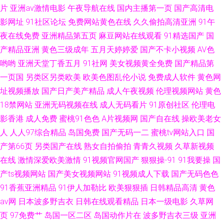
片
亚洲av激情电影
午夜导航在线
国内主播第一页
国产高清电
影网址
91社区论坛
免费网站黄色在线
久久偷拍高清亚洲
91午
夜在线免费
亚洲精品第五页
麻豆网站在线观看
91精选国产
国
产精品亚洲
黄色三级成年
五月天婷婷爱
国产不卡小视频
AV色
哟哟
亚洲天堂丁香五月
91社网
美女视频黄全免费
国产精品第
一页国
另类区另类欧美
欧美色图乱伦小说
免费成人软件
黄色网
址视频播放
国产日产美产精品
成人午夜视频
伦理视频网站
黄色
18禁网站
亚洲无码视频在线
成人无码看片
91原创社区
伦理电
影香港
成人免费
蜜桃91色色
A片视频网
国产自在线
操欧美老女
人
人人97综合精品
岛国免费
国产无码一二
蜜桃tv网站入口
国
产第66页
另类国产在线
熟女自拍偷拍
青青久视频
久草新视频
在线
激情深爱欧美激情
91视频官网国产
狠狠操-91
91我要操
国
产ts视频网站
国产美女视频网站
91视频成人下载
国产无码色色
91香蕉亚洲精品
91伊人加勒比
欧美狠狠插
日韩精品高清
黄色
av网
日本波多野吉衣
日韩在线观看精品
日本一级电影
久草网
页
97免费艹
岛国一区二区
岛国动作片在
波多野吉衣三级
亚洲