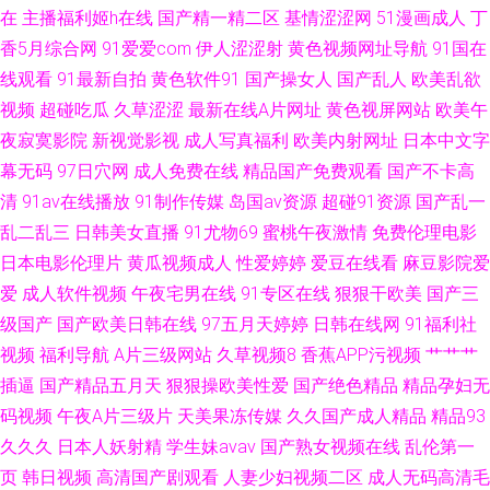
在
主播福利姬h在线
国产精一精二区
基情涩涩网
51漫画成人
丁
重口味一级A片 白丝www在线 伊人9在线 欧美久久精品久久 91九玖 日本少
香5月综合网
91爱爱com
伊人涩涩射
黄色视频网址导航
91国在
线观看
91最新自拍
黄色软件91
国产操女人
国产乱人
欧美乱欲
妇黑森林17p 传媒精品网站 69福利社在线 人妻一卡二卡三卡 超碰操cao 综合
视频
超碰吃瓜
久草涩涩
最新在线A片网址
黄色视屏网站
欧美午
夜寂寞影院
新视觉影视
成人写真福利
欧美内射网址
日本中文字
久色AⅤ日韩精品 欧美性交A∨ 肏逼人与兽 51海角视频在线 麻豆影院在线观
幕无码
97日穴网
成人免费在线
精品国产免费观看
国产不卡高
清
91av在线播放
91制作传媒
岛国av资源
超碰91资源
国产乱一
看一区 浮力限制影院123 91视频播 亚洲日韩欧美成人 精品人妻乱码一区二
乱二乱三
日韩美女直播
91尤物69
蜜桃午夜激情
免费伦理电影
区 91熟妇在线 亚洲成人91黄色 久久性爱影院 91资源总站 91cn中文字幕在
日本电影伦理片
黄瓜视频成人
性爱婷婷
爱豆在线看
麻豆影院爱
爱
成人软件视频
午夜宅男在线
91专区在线
狠狠干欧美
国产三
线 蜜桃成人视频 99国产在线观看 亚洲色视频天堂 91午夜激情 91高跟丝袜
级国产
国产欧美日韩在线
97五月天婷婷
日韩在线网
91福利社
视频
福利导航
A片三级网站
久草视频8
香蕉APP污视频
艹艹艹
在线观看 日韩三级黄
插逼
国产精品五月天
狠狠操欧美性爱
国产绝色精品
精品孕妇无
码视频
午夜A片三级片
天美果冻传媒
久久国产成人精品
精品93
久久久
日本人妖射精
学生妹avav
国产熟女视频在线
乱伦第一
页
韩日视频
高清国产剧观看
人妻少妇视频二区
成人无码高清毛