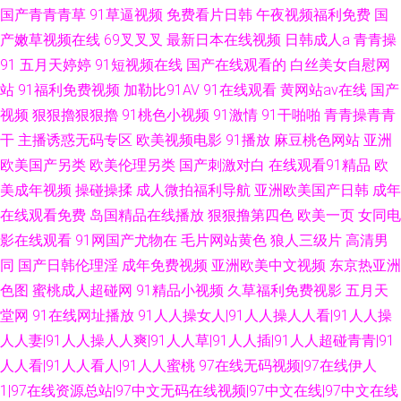
国产青青青草
91草逼视频
免费看片日韩
午夜视频福利免费
国
产嫩草视频在线
69叉叉叉
最新日本在线视频
日韩成人a
青青操
91
五月天婷婷
91短视频在线
国产在线观看的
白丝美女自慰网
站
91福利免费视频
加勒比91AV
91在线观看
黄网站av在线
国产
视频
狠狠擼狠狠擼
91桃色小视频
91激情
91干啪啪
青青操青青
干
主播诱惑无码专区
欧美视频电影
91播放
麻豆桃色网站
亚洲
欧美国产另类
欧美伦理另类
国产刺激对白
在线观看91精品
欧
美成年视频
操碰操揉
成人微拍福利导航
亚洲欧美国产日韩
成年
在线观看免费
岛国精品在线播放
狠狠撸第四色
欧美一页
女同电
影在线观看
91网国产尤物在
毛片网站黄色
狼人三级片
高清男
同
国产日韩伦理淫
成年免费视频
亚洲欧美中文视频
东京热亚洲
色图
蜜桃成人超碰网
91精品小视频
久草福利免费视影
五月天
堂网
91在线网址播放
91人人操女人|91人人操人人看|91人人操
人人妻|91人人操人人爽|91人人草|91人人插|91人人超碰青青|91
人人看|91人人看人|91人人蜜桃
97在线无码视频|97在线伊人
1|97在线资源总站|97中文无码在线视频|97中文在线|97中文在线