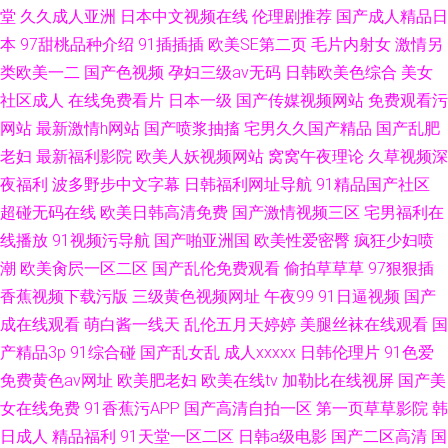
堂
久久成人亚洲
日本中文视频在线
伦理剧推荐
国产成人精品日
本
97甜桃品种介绍
91插插插
欧美SE第二页
毛片内射女
激情另
类欧美一二
国产色视频
孕妇三级av无码
日韩欧美色综合
美女
社区成人
在线免费看片
日本一级
国产传媒视频网站
免费观看污
网站
最新激情h网站
国产喷浆抽搐
宅男久久国产精品
国产乱肥
老妇
最新福利影院
欧美人妖视频网站
窝窝午夜理论
久草视频深
夜福利
波多野步中文字幕
日韩福利网址导航
91精品国产社区
超碰无码在线
欧美日韩高清免费
国产激情视频三区
宅男福利在
线播放
91视频污导航
国产啪亚洲国
欧美性爱密臀
疯狂少妇喷
潮
欧美肏屄一区二区
国产乱伦免费观看
偷拍草草草
97狠狠插
香蕉视频下载污版
三级黄色视频网址
午夜99
91日逼视频
国产
成在线观看
萌白酱一线天
乱伦五月天婷婷
美腿丝袜在线观看
国
产精品3p
91综合碰
国产乱女乱
成人xxxxx
日韩伦理片
91色爱
免费黄色av网址
欧美肥老妇
欧美在线tv
加勒比在线视屏
国产美
女在线免费
91香蕉污APP
国产高清自拍一区
第一页草草影院
韩
日成人
精品福利
91天堂一区二区
日韩a级电影
国产二区高清
国