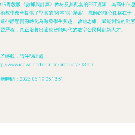
019粵教版《數據與計算》教材及其配套的PPT資源，為高中信
術教學改革提供了堅實的“腳本”與“彈藥”。教師的核心任務在于
將這些靜態資源轉化為激發學生興趣、啟迪思維、賦能創造的動
學習歷程，真正培養出適應智能時代的數字公民與創新人才。
如若轉載，請注明出處：
ttp://www.idownload.com.cn/product/303.html
新時間：2026-06-19 05:18:51