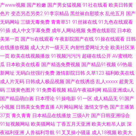
产www视频
国产粉嫩
国产男女猛视频
91社在线看
欧美日韩黄
色片
变态另态另类2
91李宗精品
黑丝袜自慰喷水
乱伦五月
国产
无码网站
三级无毒免费
青青草51
91丝袜在线
91九色在线观看
91插
成人中文字幕免费
成年人网站视频
免费在线影院
日本欧
美第一页
国产ts在线观看
午夜影院国产在线
91操在线观看
日韩
在线播放视频
成人大片一级天天
内射性爱网址大全
欧美社区第
一页
欧美在线视频播放
91视频污污污
超碰在线公开
AV蜜桃吃
瓜
日本欧美在线看
国产精选免费视频
国产精品91视频
69热最
新网址
无码白丝强行免费
激情影院日韩
久草123
福利欧美在线
成人片无码
日韩成人极品视频
国产在线诱惑
乱人xxxxx
超黄无
码
三级黄色图片
91免费看视频
精品午夜福利网
精品亚洲成a人
国产精品萌白酱
日本理论
91操电影
91一区
成人精品无
91国产
小视频
日韩美女免费直播
A片网站网址
激情文学色
国产主播第
37页
青久青青
日本精品在线播放
三级A片
国产日韩亚洲综合
91短视频网站
欧美骚网站
丁香五月天亚洲
欧美大粗吊人妖
深
夜福利亚洲
人兽福利导航
91叉叉操小骚逼
成人18视频
欧美大