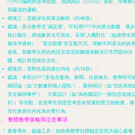
Python編程的基本技能。強調調試（Debug）過程，培養耐
與嚴謹的邏輯。
模塊三：思維深化與算法解析（約40張）
：
建議
：算法教學忌“滿堂灌”。可利用PPT中的算法動畫、逐步
執行圖示，將抽象算法可視化。采用“人機對比”（如讓學生
擬排序過程）、“算法競賽”等互動方式，理解不同算法的效
差異。鼓勵學生用自然語言或流程圖描述解決日常問題的步
驟，將計算思維生活化。
模塊四：視野拓展與責任內化（約16張）
：
建議
：本部分PPT多包含案例、新聞、法規條文。教學時可
織辯論（如“大數據與個人隱私”）、案例研討（如“信息系統
安全漏洞事件”）、方案設計（如“為校園設計一個信息道德
約”）等活動，促使學生辯證思考技術發展的雙刃劍效應，將
息社會責任內化為自覺行為。
三、 整體教學策略與注意事項
素養導向，超越工具
：始終將教學目標錨定在四大核心素養