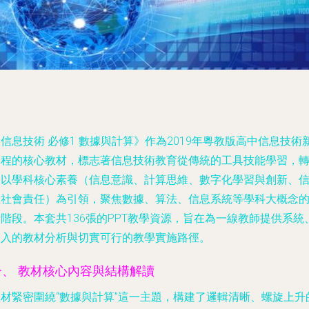
信息技術 必修1 數據與計算》作為2019年粵教版高中信息技術
課程的核心教材，標志著信息技術教育從傳統的工具技能學習，
向以學科核心素養（信息意識、計算思維、數字化學習與創新、
息社會責任）為引領，聚焦數據、算法、信息系統等學科大概念
階段。本套共136張的PPT教學資源，旨在為一線教師提供系統
深入的教材分析與切實可行的教學實施路徑。
一、 教材核心內容與結構解讀
教材緊密圍繞“數據與計算”這一主題，構建了邏輯清晰、螺旋上升